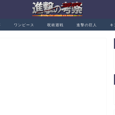
事
ワンピース
呪術迴戦
進撃の巨人
キ