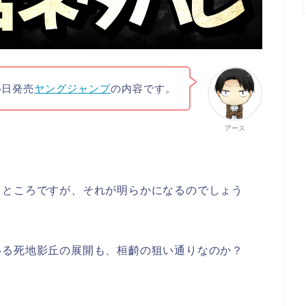
5日発売
ヤングジャンプ
の内容です。
アース
るところですが、それが明らかになるのでしょう
いる死地影丘の展開も、桓齮の狙い通りなのか？
？