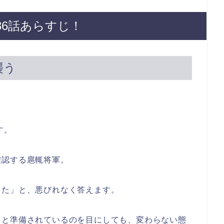
86話あらすじ！
襲う
す。
確認する扈輒将軍。
った」と、悪びれなく答えます。
ャと準備されているのを目にしても、変わらない態