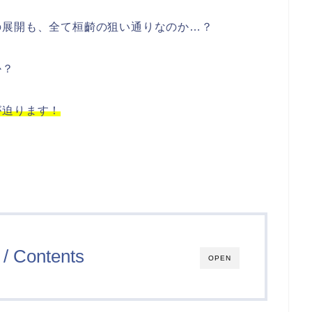
の展開も、全て桓齮の狙い通りなのか…？
か？
が迫ります！
/ Contents
OPEN