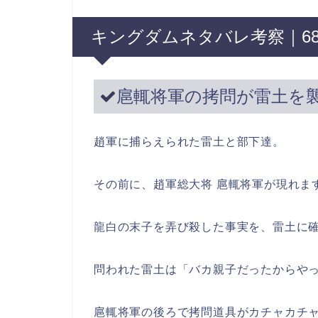
キングダムネタバレ考察｜6
扈輒将軍の拷問が雷土を
趙軍に捕らえられた雷土と部下達。
その前に、趙軍総大将 扈輒将軍が現れま
龍白の末子を弄び殺した事実を、雷土に
問われた雷土は「バカ親子だったからや
扈輒将軍の後ろで拷問道具がカチャカチ