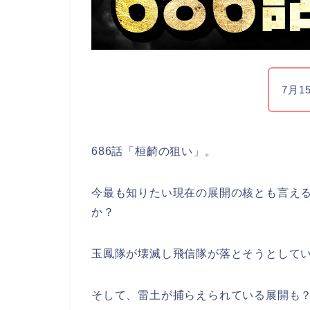
7月1
686話「桓齮の狙い」。
今最も知りたい現在の展開の核とも言え
か？
玉鳳隊が壊滅し飛信隊が落とそうとして
そして、雷土が捕らえられている展開も