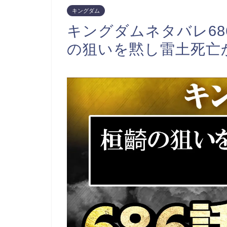
キングダム
キングダムネタバレ6
の狙いを黙し雷土死亡