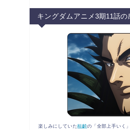
キングダムアニメ3期11話の
楽しみにしていた
桓齮
の「全部上手いく