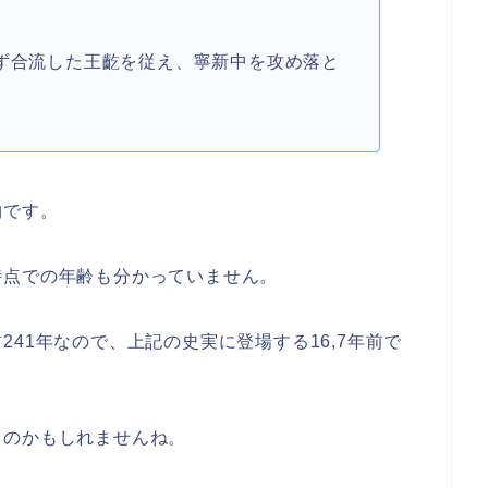
。
せず合流した王齕を従え、寧新中を攻め落と
物です。
時点での年齢も分かっていません。
41年なので、上記の史実に登場する16,7年前で
。
るのかもしれませんね。