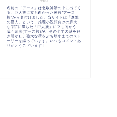
管理人
名前の「アース」は北欧神話の中に出てく
る、巨人族に立ち向かった神族"アース
族"から名付けました。当サイトは「進撃
の巨人」という、推理小説顔負けの膨大
な"謎"に満ちた「巨人族」に立ち向かう
我々読者(アース族)が、その全ての謎を解
き明かし、強大な壁をぶち壊すまでのスト
ーリーを綴っています。いつもコメントあ
りがとうございます！