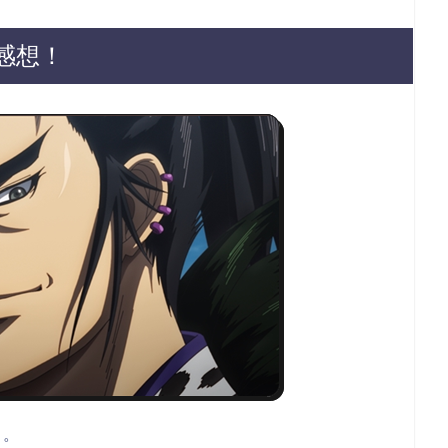
感想！
」。