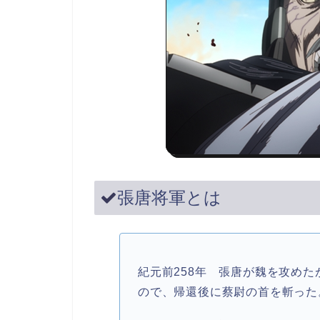
張唐将軍とは
紀元前258年 張唐が魏を攻め
ので、帰還後に蔡尉の首を斬った