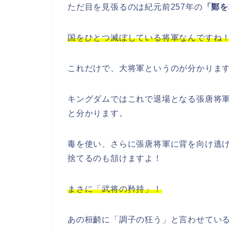
ただ目を見張るのは紀元前257年の
「鄭を
国をひとつ滅ぼしている将軍なんですね
これだけで、大将軍というのが分かりま
キングダムではこれで退場となる張唐将
と分かります。
毒を使い、さらに張唐将軍に背を向け逃
捨てるのも頷けますよ！
まさに「武将の矜持」！
あの桓齮に「調子の狂う」と言わせてい