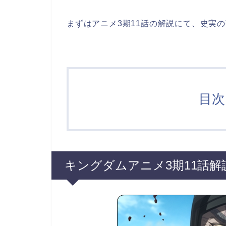
まずはアニメ3期11話の解説にて、史実
目次 
キングダムアニメ3期11話解