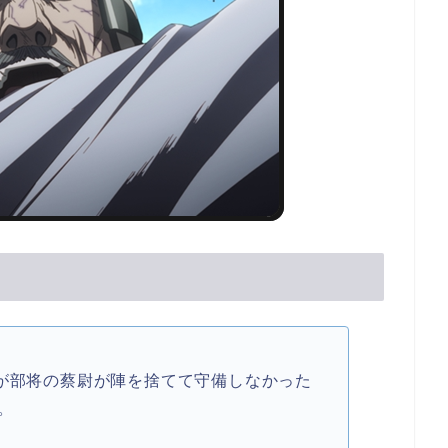
たが部将の蔡尉が陣を捨てて守備しなかった
。