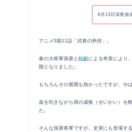
6月13日深夜放
アニメ3期11話「武将の矜持」。
秦の大将軍張唐と
桓齮
による奇策により
開となりました。
もちろんその展開も熱かったですが、や
血を吐きながら韓の成恢（せいかい）を
た。
そんな張唐将軍ですが、史実にも登場す