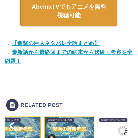
AbemaTVでもアニメを無料
視聴可能
→
【進撃の巨人ネタバレ全話まとめ】
→
最新話から最終回までの結末から伏線・考察を全
網羅！
RELATED POST
の刃ネタバレ考察
鬼滅の刃ネタバレ考察
鬼滅の刃ネタバレ考察