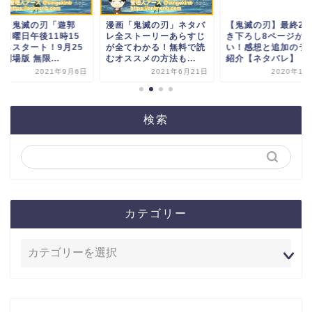
ニメ鬼滅の刃「遊郭
漫画「鬼滅の刃」ネタバ
【鬼滅の刃】最終23
」日曜日午後11時15
レ全ストーリーあらすじ
き下ろし8ページが
からスタート！9月25
が全てわかる！無料で読
い！感想と追加のラ
劇場版 無限...
むオススメの方法も...
紹介【ネタバレ】
2021年9月6日
2021年6月21日
2020年12
検索
カテゴリー