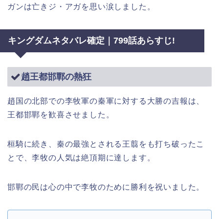
ガンは亡きジ・アガを思い涙しました。
キングダムネタバレ確定｜799話あらすじ!
趙王都邯鄲の熱狂
趙国の北部での李牧軍の秦軍に対する大勝の吉報は、
王都邯鄲を歓喜させました。
桓騎に続き、秦の最強とされる王翦をも打ち破ったこ
とで、李牧の人気は絶頂期に達します。
邯鄲の民は心の中で李牧のために勝利を祝いました。