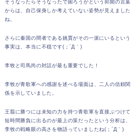
そうなったらそうなったで困ろうがという郭開の言葉
からは、自己保身しか考えていない姿勢が見えました
ね。
さらに秦国の間者である姚賈がその一派にいるという
事実は、本当に不穏です(；´Д｀)
李牧と司馬尚の対話が最も重要でした！
李牧が青歌軍への感謝を述べる場面は、二人の信頼関
係を示していました。
王翦に勝つには未知の力を持つ青歌軍を直接ぶつけて
短時間勝負に出るのが最上の策だったという分析は、
李牧の戦略眼の高さを物語っていましたね(；´Д｀)