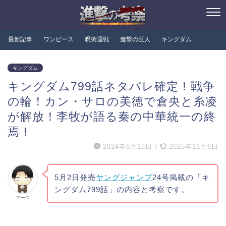
最新記事
ワンピース
呪術迴戦
進撃の巨人
キングダム
キングダム
キングダム799話ネタバレ確定！戦争
の輪！カン・サロの美徳で倉央と糸凌
が解放！李牧が語る秦の中華統一の終
焉！
2024年6月13日
/
2025年11月6日
5月2日発売
ヤングジャンプ
24号掲載の「キ
ングダム799話」の内容と考察です。
アース