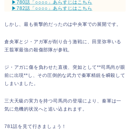
▶780話「○○○○」あらすじはこちら
▶782話「○○○○」あらすじはこちら
しかし、最も衝撃的だったのは中央軍での展開です。
倉央軍とジ・アガ軍が削り合う激戦に、田里弥率いる
王翦軍最強の殺傷部隊が参戦。
ジ・アガに傷を負わせた直後、突如として**司馬尚が眼
前に出現**し、その圧倒的な武力で秦軍精鋭を瞬殺して
しまいました。
三大天級の実力を持つ司馬尚の登場により、秦軍は一
気に危機的状況へと追い込まれます。
781話を見て行きましょう！