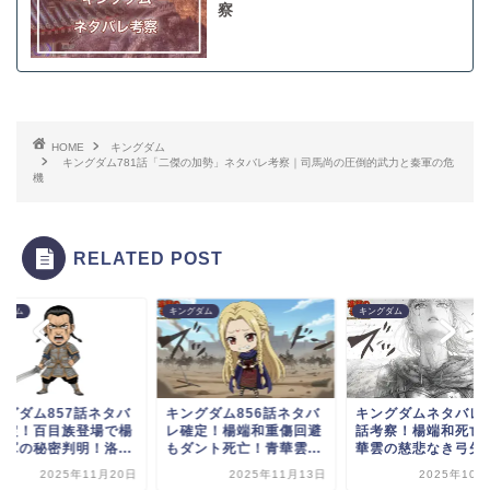
察
HOME
キングダム
キングダム781話「二傑の加勢」ネタバレ考察｜司馬尚の圧倒的武力と秦軍の危
機
RELATED POST
グダム
キングダム
キングダム
ングダム857話ネタバ
キングダム856話ネタバ
キングダムネタバレ8
確定！百目族登場で楊
レ確定！楊端和重傷回避
話考察！楊端和死亡!
和軍の秘密判明！洛...
もダント死亡！青華雲...
華雲の慈悲なき弓矢..
2025年11月20日
2025年11月13日
2025年10月