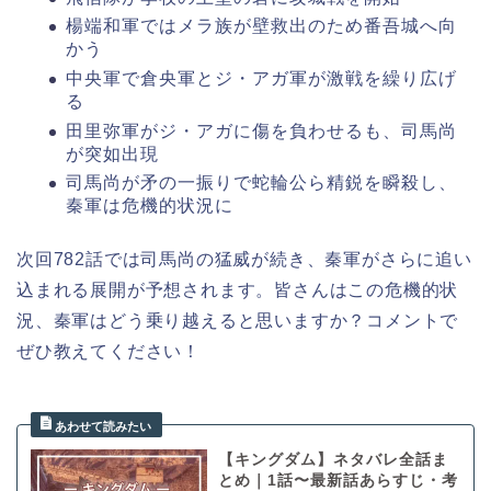
楊端和軍ではメラ族が壁救出のため番吾城へ向
かう
中央軍で倉央軍とジ・アガ軍が激戦を繰り広げ
る
田里弥軍がジ・アガに傷を負わせるも、司馬尚
が突如出現
司馬尚が矛の一振りで蛇輪公ら精鋭を瞬殺し、
秦軍は危機的状況に
次回782話では司馬尚の猛威が続き、秦軍がさらに追い
込まれる展開が予想されます。皆さんはこの危機的状
況、秦軍はどう乗り越えると思いますか？コメントで
ぜひ教えてください！
【キングダム】ネタバレ全話ま
とめ｜1話〜最新話あらすじ・考