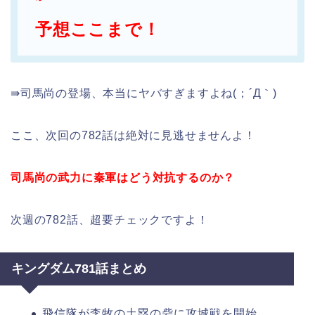
予想ここまで！
⇛司馬尚の登場、本当にヤバすぎますよね(；´Д｀)
ここ、次回の782話は絶対に見逃せませんよ！
司馬尚の武力に秦軍はどう対抗するのか？
次週の782話、超要チェックですよ！
キングダム781話まとめ
飛信隊が李牧の土塁の砦に攻城戦を開始