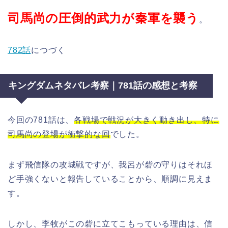
司馬尚の圧倒的武力が秦軍を襲う
。
782話
につづく
キングダムネタバレ考察｜781話の感想と考察
今回の781話は、
各戦場で戦況が大きく動き出し、特に
司馬尚の登場が衝撃的な回
でした。
まず飛信隊の攻城戦ですが、我呂が砦の守りはそれほ
ど手強くないと報告していることから、順調に見えま
す。
しかし、李牧がこの砦に立てこもっている理由は、信