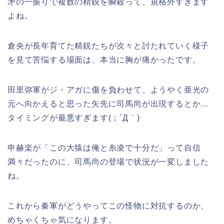
矛の一振りで複数の精鋭を瞬殺って、規格外すぎます
よね。
倉央が長年育てた精鋭たちが次々と討たれていく様子
を見て苦悩する場面は、本当に胸が痛かったです。
田里弥軍がジ・アガに傷を負わせて、ようやく亜光の
元へ向かえると思った矢先に司馬尚が出現するとか…
タイミングが最悪すぎます(；´Д｀)
申赫楽が「この大猿は俺と糸凌で十分だ」って自信
満々だったのに、司馬尚の登場で状況が一変しました
ね。
これから秦軍がどうやってこの怪物に対抗するのか、
めちゃくちゃ気になります。