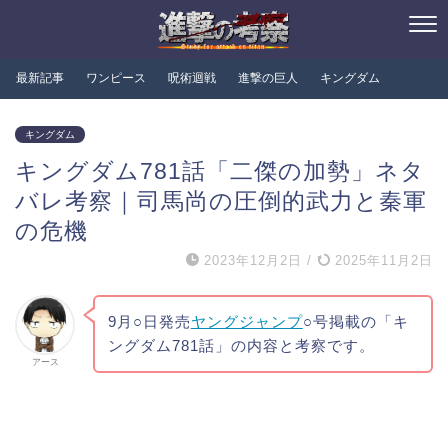
最新記事
ワンピース
呪術迴戦
進撃の巨人
キングダム
キングダム
キングダム781話「二傑の加勢」ネタ
バレ考察｜司馬尚の圧倒的武力と秦軍
の危機
2023年12月2日
/
2025年11月2日
9月○日発売
ヤングジャンプ
○号掲載の「キ
ングダム781話」の内容と考察です。
アース