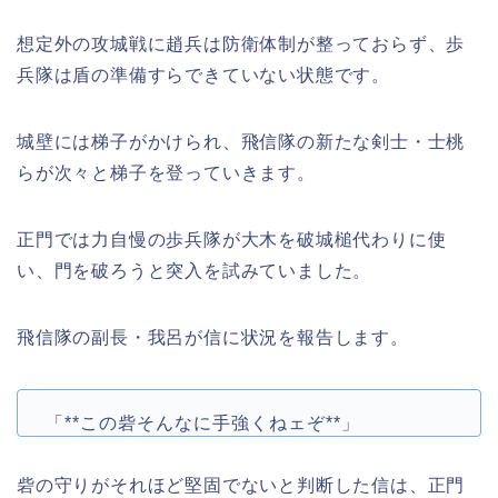
想定外の攻城戦に趙兵は防衛体制が整っておらず、歩
兵隊は盾の準備すらできていない状態です。
城壁には梯子がかけられ、飛信隊の新たな剣士・士桃
らが次々と梯子を登っていきます。
正門では力自慢の歩兵隊が大木を破城槌代わりに使
い、門を破ろうと突入を試みていました。
飛信隊の副長・我呂が信に状況を報告します。
「**この砦そんなに手強くねェぞ**」
砦の守りがそれほど堅固でないと判断した信は、正門