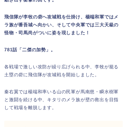
飛信隊が李牧の砦へ攻城戦を仕掛け、楊端和軍ではメ
ラ族が番吾城へ向かい、そして中央軍では三大天級の
怪物・司馬尚がついに姿を現しました！
781話「二傑の加勢」。
各戦場で激しい攻防が繰り広げられる中、李牧が籠る
土塁の砦に飛信隊が攻城戦を開始しました。
秦右翼では楊端和率いる山の民軍が馬南慈・瞬水樹軍
と激闘を続ける中、キタリのメラ族が壁の救出を目指
して戦場を離脱します。