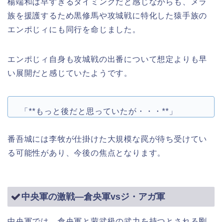
楊端和は早すぎるタイミングだと感じながらも、メラ
族を援護するため黒修馬や攻城戦に特化した猿手族の
エンポじィにも同行を命じました。
エンポじィ自身も攻城戦の出番について想定よりも早
い展開だと感じていたようです。
「**もっと後だと思っていたが・・・**」
番吾城には李牧が仕掛けた大規模な罠が待ち受けてい
る可能性があり、今後の焦点となります。
中央軍の激戦―倉央軍vsジ・アガ軍
中央軍では、倉央軍と蒙武級の武力を持つとされる剛