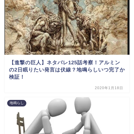
【進撃の巨人】ネタバレ125話考察！アルミン
の2日眠りたい発言は伏線？地鳴らしいつ完了か
検証！
2020年1月18日
地鳴らし