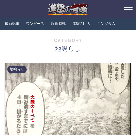
最新記事
ワンピース
呪術迴戦
進撃の巨人
キングダム
― CATEGORY ―
地鳴らし
地鳴らし