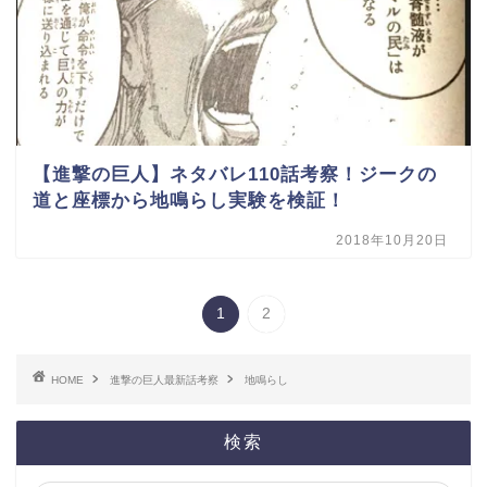
【進撃の巨人】ネタバレ110話考察！ジークの
道と座標から地鳴らし実験を検証！
2018年10月20日
1
2
HOME
進撃の巨人最新話考察
地鳴らし
検索